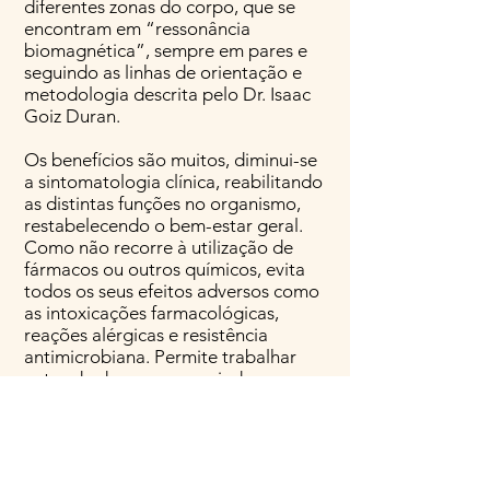
diferentes zonas do corpo, que se
encontram em “ressonância
biomagnética”, sempre em pares e
seguindo as linhas de orientação e
metodologia descrita pelo Dr. Isaac
Goiz Duran.
Os benefícios são muitos, diminui-se
a sintomatologia clínica, reabilitando
as distintas funções no organismo,
restabelecendo o bem-estar geral.
Como não recorre à utilização de
fármacos ou outros químicos, evita
todos os seus efeitos adversos como
as intoxicações farmacológicas,
reações alérgicas e resistência
antimicrobiana. Permite trabalhar
antes da doença prevenindo os
sintomas, complementando outras
terapêuticas ou procurando a
limitação do dano, provocado pelo
processo avançado da doença e
favorecendo a reabilitação.